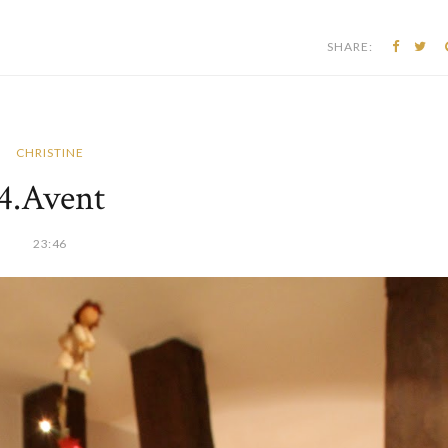
SHARE:
CHRISTINE
4.Avent
23:46