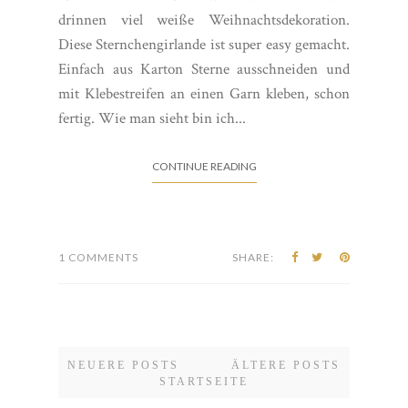
wenn ich das Gefühl habe hier in Hamburg gibt
es nicht wirklich Schnee. Dafür habe ich aber
drinnen viel weiße Weihnachtsdekoration.
Diese Sternchengirlande ist super easy gemacht.
Einfach aus Karton Sterne ausschneiden und
mit Klebestreifen an einen Garn kleben, schon
fertig. Wie man sieht bin ich...
CONTINUE READING
1 COMMENTS
SHARE:
NEUERE POSTS
ÄLTERE POSTS