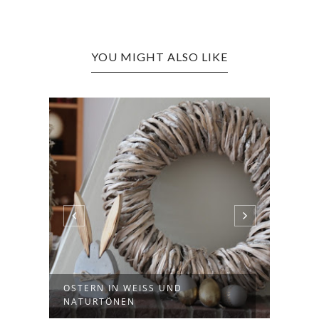
YOU MIGHT ALSO LIKE
OSTERN IN WEISS UND
OSTE
NATURTÖNEN